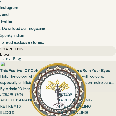
,
Instagram
, and
Twitter
. Download our magazine
Spunky Indian
to read exclusive stories.
SHARE THIS
Blog
Latest Blog
This Festival Of Colours : Don't Let Colours Ruin Your Eyes
Holi, The colourful festival of India, but playing with colours,
especially artificial, can harm your eyes. This season make sure
you play ‘safe Holi’ and make...
By
Admin
20 March, 2019
Banani Vista
Services
ABOUT BANANI
TAROT READING
RETREATS
THETA HEALING
BLOGS
REIKI HEALING